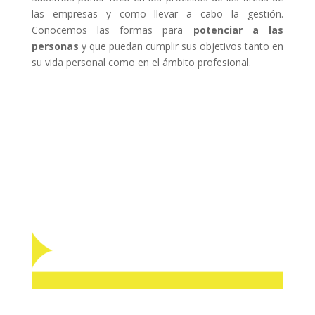
las empresas y como llevar a cabo la gestión.
Conocemos las formas para
potenciar a las
personas
y que puedan cumplir sus objetivos tanto en
su vida personal como en el ámbito profesional.
Nuestra
amplia trayectoria
tanto en el ámbito público como
privado, nos ha permitido
integrar las herramientas duras con
las blandas
.