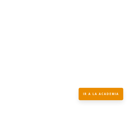
Martin
Emprender, una decisión difícil. Me preguntaba… ¿Cómo dejar
la relación de dependencia con la...
IR A LA ACADEMIA